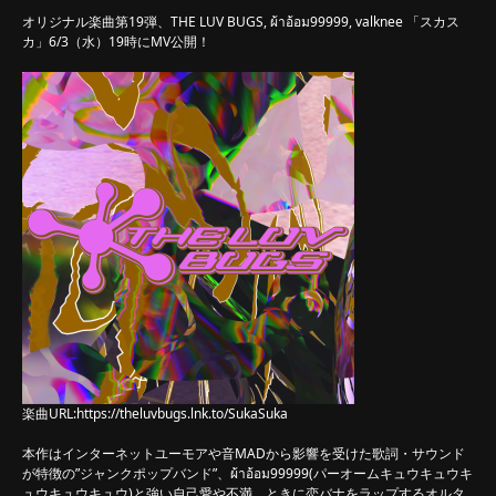
オリジナル楽曲第19弾、THE LUV BUGS, ผ้าอ้อม99999, valknee 「スカス
カ」6/3（水）19時にMV公開！
楽曲URL:
https://theluvbugs.lnk.to/SukaSuka
本作はインターネットユーモアや音MADから影響を受けた歌詞・サウンド
が特徴の”ジャンクポップバンド”、ผ้าอ้อม99999(パーオームキュウキュウキ
ュウキュウキュウ)と強い自己愛や不満、ときに恋バナをラップするオルタ