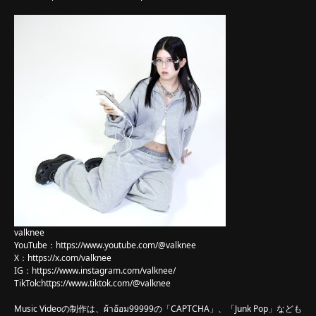
valknee
YouTube：
https://www.youtube.com/@valknee
X：
https://x.com/valknee
IG：
https://www.instagram.com/valknee/
TikTok:
https://www.tiktok.com/@valknee
Music Videoの制作は、ผ้าอ้อม99999の「CAPTCHA」、「Junk Pop」なども