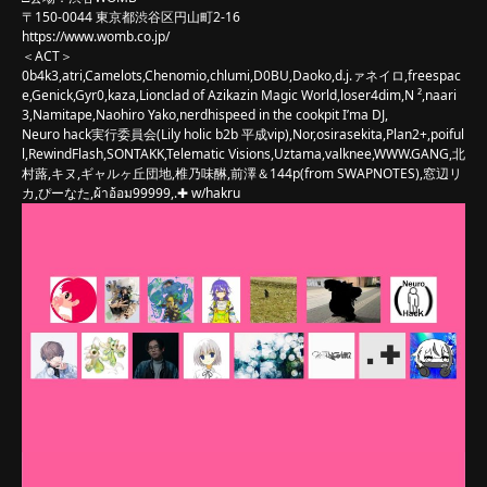
〒150-0044 東京都渋谷区円山町2-16
https://www.womb.co.jp/
＜ACT＞
0b4k3,atri,Camelots,Chenomio,chlumi,D0BU,Daoko,d.j.ァネイロ,freespac
e,Genick,Gyr0,kaza,Lionclad of Azikazin Magic World,loser4dim,N ²,naari
3,Namitape,Naohiro Yako,nerdhispeed in the cookpit I’ma DJ,
Neuro hack実行委員会(Lily holic b2b 平成vip),Nor,osirasekita,Plan2+,poiful
l,RewindFlash,SONTAKK,Telematic Visions,Uztama,valknee,WWW.GANG,北
村蕗,キヌ,ギャルヶ丘団地,椎乃味醂,前澤＆144p(from SWAPNOTES),窓辺リ
カ,ぴーなた,ผ้าอ้อม99999,.✚ w/hakru