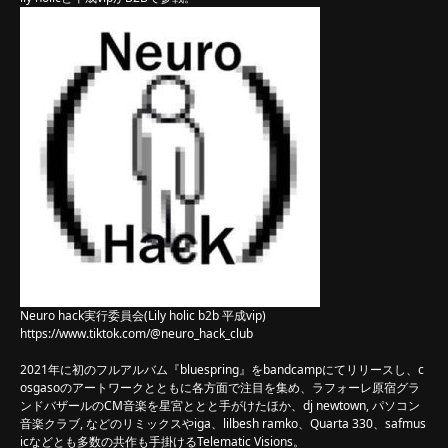
Neuro hack実行委員会(Lily holic b2b 平成vip)
https://www.tiktok.com/@neuro_hack_club
2021年に初のフルアルバム『bluespring』をbandcampにてリリースし、c
osgasoのアートワークとともに各方面で注目を集め、ラフォーレ原宿グラ
ンドバザールのCM音楽を星宮ととと手がけたほか、dj newtown, パソコン
音楽クラブ, などのリミックスやiga、lilbesh ramko、Quarta 330、safmus
icなどとも多数の共作も手掛けるTelematic Visions。