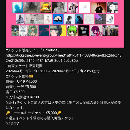
□チケット販売サイト「TicketMe」
https://ticketme.io/event/group/4ee31a91-54f1-4033-86ce-df3c2ddcc48
2/e212d59e-2149-4181-b7a9-8de1f2b2e80b
□前売チケット販売期間
2026年4月17日(Fri) 18:00 ～ 2026年6月12日(Fri) 23:59まで
□チケット価格🎫
前売り U-19 ¥4,500
前売り 一般 ¥5,500
当日 ¥6,500
※入場時別途1D¥700
※U-19チケットご購入の方は入場の際に生年月日記載の身分証提示が必要
になります。
🔑エーテルキーチケット ¥5,000🔑
※過去イベント来場者のみ購入可能チケット
※1D付き