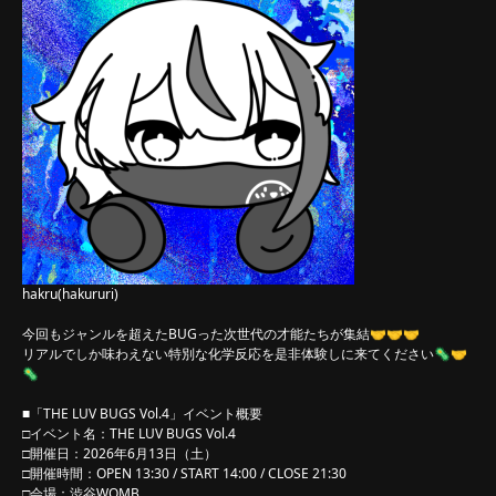
hakru(hakururi)
今回もジャンルを超えたBUGった次世代の才能たちが集結🤝🤝🤝
リアルでしか味わえない特別な化学反応を是非体験しに来てください🦠🤝
🦠
■「THE LUV BUGS Vol.4」イベント概要
□イベント名：THE LUV BUGS Vol.4
□開催日：2026年6月13日（土）
□開催時間：OPEN 13:30 / START 14:00 / CLOSE 21:30
□会場：渋谷WOMB