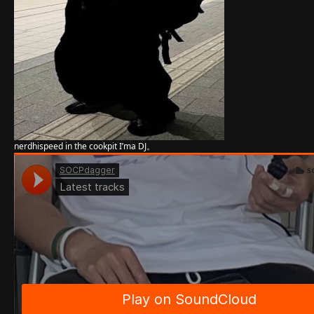
nerdhispeed in the cookpit I’ma DJ。