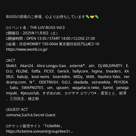
BUGSの皆様のご来場、心よりお待ちしています🦠🤝🦠
□イベント名：THE LUV BUGS Vol.3
□開催日：2025年11月8日（土）
□開催時間：OPEN 13:30 / START 14:00 / CLOSE 21:30
□会場：渋谷WOMB〒150-0044 東京都渋谷区円山町2-16
https://www.womb.co.jp/
□ACT
0b4k3、Akari24、Alice Longyu Gao、asterisk*、atri、DJ WILDPARTY、E.
O.U、FELINE、fotfla、F!C!O!、Genick、hallycore、higma、Invaders、KA
IRUI、Kakuly、koot neimi、loser4dim、MIDy、M4tt、Naohiro Yako、ner
dcamp.com、N ² 、ODETRASH、O.G.I、okadada、osirasekita、PEYODA
、Saku、SWAPNOTES、um、upusen、wagahai is neko、Xamd、yanaga
miyuki、#jesusclub、すずめのめ、カゲヤマ ユウゾウ∅ 、星宮とと、前澤
、三日坊主、雄之助
️□GUEST ACT
somunia,Such＆Secret Guest
□チケット販売サイト「TicketMe」
https://ticketme.io/event/group/4ee31…