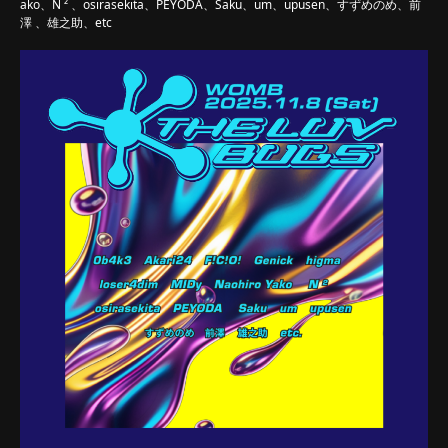
ako、N ² 、osirasekita、PEYODA、Saku、um、upusen、すずめのめ、前
澤 、雄之助、etc