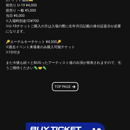
前売り U-19 ¥4,000
前売り 一般 ¥5,000
当日 ¥6,000
※入場時別途1D¥700
※U-19チケットご購入の方は入場の際に生年月日記載の身分証提示が必要
になります。
🔑エーテルキーチケット ¥4,500🔑
※過去イベント来場者のみ購入可能チケット
※1D付き
また今後も続々とBUGったアーティスト達の出演が発表されますので、乞
うご期待ください🦠🤝🦠
TOP PAGE