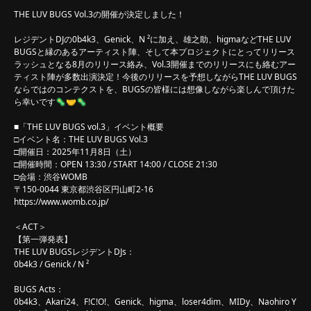
THE LUV BUGS Vol.3の開催が決定しました！
レジデントDJの0b4k3、Genick、N ²に加え、雄之助、higmaなどTHE LUV
BUGSと縁のあるアーティスト陣、そして本プロジェクトにとってリリース
ラッシュとなる8月のリリース絡み、Vol.3開催までのリリースにも絡むアー
ティスト陣が多数出演決定！今後のリリースを予想しながらTHE LUV BUGS
ならではのコンテクストを、BUGSの皆様には想像しながら楽しんで頂けた
ら幸いです🦠🤝🦠
■「THE LUV BUGS vol.3」イベント概要
□イベント名：THE LUV BUGS Vol.3
□開催日：2025年11月8日（土）
□開催時間：OPEN 13:30 / START 14:00 / CLOSE 21:30
□会場：渋谷WOMB
〒150-0044 東京都渋谷区円山町2-16
https://www.womb.co.jp/
＜ACT＞
【第一弾発表】
THE LUV BUGSレジデントDJs：
0b4k3 / Genick / N ²
BUGS Acts：
0b4k3、Akari24、F!C!O!、Genick、higma、loser4dim、MIDy、Naohiro Y