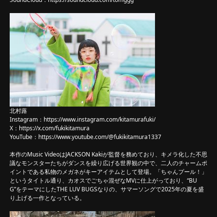
北村蕗
Instagram：
https://www.instagram.com/kitamurafuki/
X：
https://x.com/fukikitamura
YouTube：
https://www.youtube.com/@fukikitamura1337
本作のMusic VideoはJACKSON Kakiが監督を務めており、キメラ化した不思
議なモンスターたちがダンスを繰り広げる世界観の中で、二人のチャームポ
イントである私物のメガネがキーアイテムとして登場。「ちゃんプール！」
というタイトル通り、カオスでごちゃ混ぜなMVに仕上がっており、“BU
G”をテーマにしたTHE LUV BUGSなりの、サマーソングで2025年の夏を盛
り上げる一作となっている。