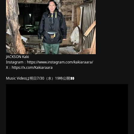
JACKSON Kaki
Instagram：
https://www.instagram.com/kakiaraara/
X：
https://x.com/Kakiaraara
Music Videoは明日7/30（水）19時公開👀