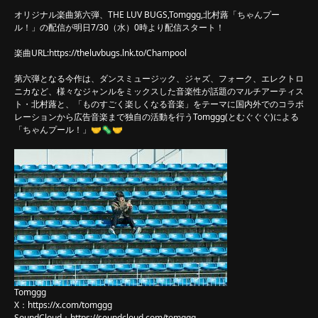
オリジナル楽曲第六弾、THE LUV BUGS,Tomggg,北村蕗「ちゃんプー
ル！」の配信が明日7/30（水）0時より配信スタート！
楽曲URL:
https://theluvbugs.lnk.to/Champool
第六弾となる今作は、ダンスミュージック、ジャズ、フォーク、エレクトロ
ニカなど、様々なジャンルをミックスした音楽性が話題のマルチアーティス
ト・北村蕗と、「ものすごく楽しくなる音楽」をテーマに国内外でのコラボ
レーションから広告音楽まで独自の活動を行うTomggg(とむぐぐぐ)による
「ちゃんプール！」🤝🦠🤝
Tomggg
X：
https://x.com/tomggg
SoundCloud：
https://soundcloud.com/tomggg