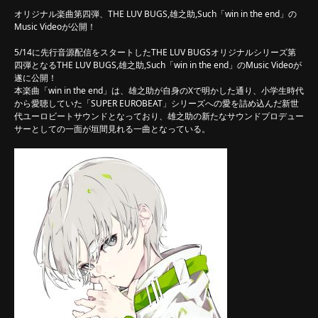
オリジナル楽曲第四弾、THE LUV BUGS,雄之助,Such「win in the end」の
Music Videoが公開！
5/14に先行音源配信をスタートしたTHE LUV BUGSオリジナルシリーズ第
四弾となるTHE LUV BUGS,雄之助,Such「win in the end」のMusic Videoが
遂に公開！
本楽曲「win in the end」は、雄之助が自身のXで明かした通り、小学生時代
から愛聴していた「SUPER EUROBEAT」シリーズへの愛を詰め込んだ新世
代ユーロビートサウンドとなっており、雄之助の新たなサウンドプロデュー
サーとしての一面が垣間見れる一曲となっている。