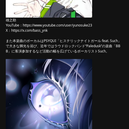
雄之助
YouTube：
https://www.youtube.com/user/yunosuke23
X：
https://x.com/bass_ynk
また本楽曲のボーカルはPSYQUI「ヒステリックナイトガール feat. Such」
で大きな脚光を浴び、近年ではラウドロックバンド“Paledusk”の楽曲「BB
B」に客演参加するなど活動の幅を広げているボーカリストSuch。