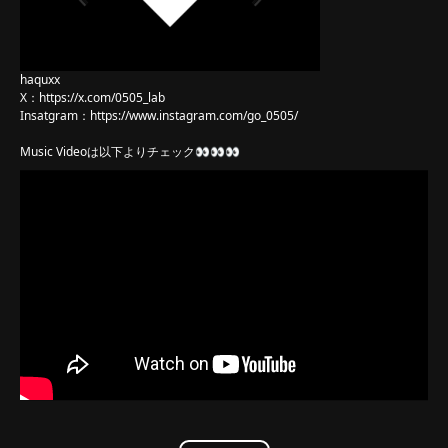
haquxx
X：
https://x.com/0505_lab
Insatgram：
https://www.instagram.com/go_0505/
Music Videoは以下よりチェック👀👀👀