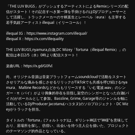
「THE LUV BUGS」がプッシュするアーティストによるRemixシリーズの配
信がスタート！その記念すべき第一弾を手掛けるのはDJ/プロデューサーと
して活躍し、トラックメーカーのサ柄直生とレーベル〈eura〉も主宰する
若手気鋭アーティストillequal（イリーコール）！
illequal IG：
https://www.instagram.com/illequal/
illequal X：
https://x.com/illequality
THE LUV BUGS,nyamura,白迦,DC Mizey「fortuna（illequal Remix）」の
配信は本日2/5（水）0時より配信スタート！
楽曲URL：
https://x.gd/G0fvI
尚、オリジナル音源は音楽プラットフォームsoundcloudで活動をスタート
させリアルな痛みを感じさせるリリックがTikTokでも共感を呼び続けるnya
mura、Maltine Recordsなどからもリリースする「いむ電波.wav」のシン
ガー・π（パイ）がより偶像的存在を目指し架空のシンガーとなった白迦(パ
イカ)がボーカルとして参加。Bassline, Grime, Garage等のジャンルを軸に
活動しているDJ/Producer Jacotanu(ハコタヌ)のソロプロジェクト・DC Miz
eyがトラックを担当。
タイトルの「fortuna」(フォルトゥナ)は、ギリシャ神話で”神様”を意味して
おり、居場所を探し、彷徨い、出会いを待つ主人公を描いた、プロジェクト
のテーマソング的作品となっている。