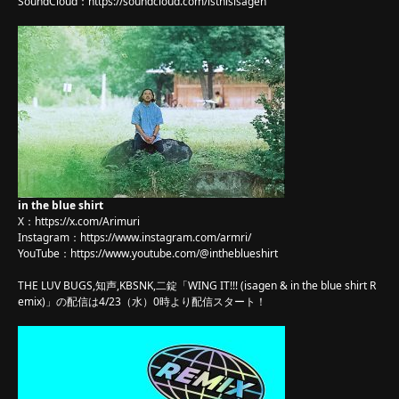
SoundCloud：
https://soundcloud.com/isthisisagen
in the blue shirt
X：
https://x.com/Arimuri
Instagram：
https://www.instagram.com/armri/
YouTube：
https://www.youtube.com/@intheblueshirt
THE LUV BUGS,知声,KBSNK,二錠「WING IT!!! (isagen & in the blue shirt R
emix)」の配信は4/23（水）0時より配信スタート！