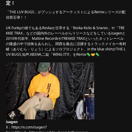
定！
「THE LUV BUGS」がプッシュするアーティストによるRemixシリーズの配
信第五弾！！
UK Funkyの雄でもあるRoskaが主宰する「Roska Kicks & Snares」や「TRE
KKIE TRAX」などの国内外のレーベルからリリースなどをしているisagenと
2010年代前半、Maltine RecordsやTREKKIE TRAXといったネットレーベル
の隆盛の中で頭角をあらわし、関西を拠点に活躍するトラックメイカー有村
崚（ありむら・りょう）によるソロプロジェクト、in the blue shirtがTHE L
UV BUGS,知声,KBSNK,二錠「WING IT!!!」をRemix🦠🤝🦠
isagen
X：
https://x.com/isagen7