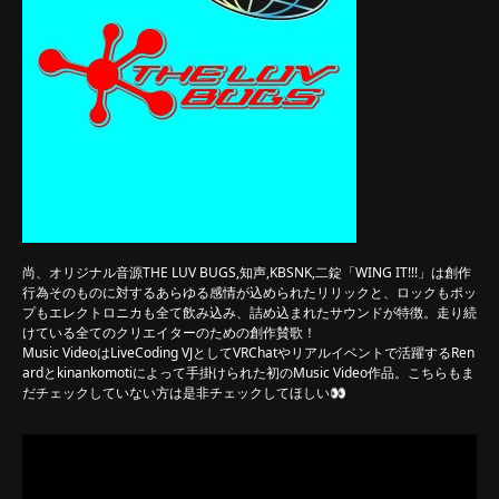
尚、オリジナル音源THE LUV BUGS,知声,KBSNK,二錠「WING IT!!!」は創作
行為そのものに対するあらゆる感情が込められたリリックと、ロックもポッ
プもエレクトロニカも全て飲み込み、詰め込まれたサウンドが特徴。走り続
けている全てのクリエイターのための創作賛歌！
Music VideoはLiveCoding VJとしてVRChatやリアルイベントで活躍するRen
ardとkinankomotiによって手掛けられた初のMusic Video作品。こちらもま
だチェックしていない方は是非チェックしてほしい👀